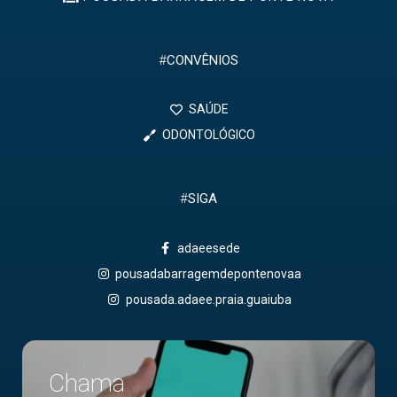
#
CONVÊNIOS
SAÚDE
ODONTOLÓGICO
#
SIGA
adaeesede
pousadabarragemdepontenovaa
pousada.adaee.praia.guaiuba
Chama