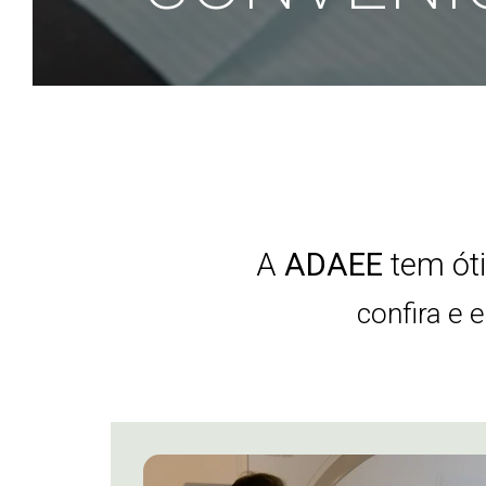
A
ADAEE
tem ót
confira e 