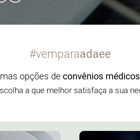
#vempara
adaee
imas opções de
convênios médicos
escolha a que melhor satisfaça a sua n