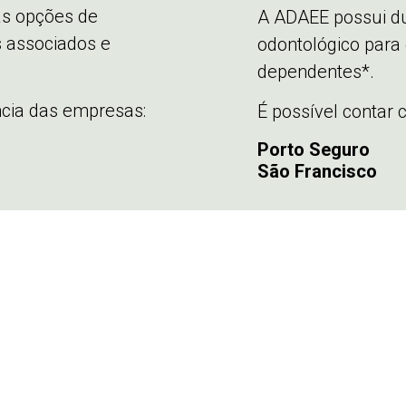
s opções de
A ADAEE possui d
 associados e
odontológico para
dependentes*.
ncia das empresas:
É possível contar
Porto Seguro
São Francisco
Precisa de alguma informação
ou ficou com dúvidas sobre como se associ