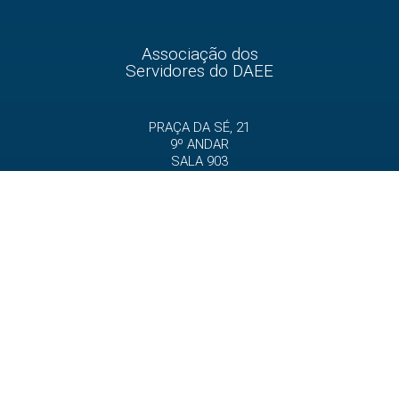
Associação dos
Servidores do DAEE
PRAÇA DA SÉ, 21
9º ANDAR
SALA 903
CEP 01001-000
SÃO PAULO – SP
11 3241-2550
11 3241-4287
sede@adaee.com.br
#
ADAEE
HOME